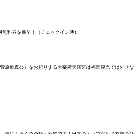
利用無料券を進呈！（チェックイン時）
菅原道真公）をお祀りする大宰府天満宮は福岡観光では外せな
、海にも近く魚介類も新鮮です！日本のトップグルメ都市のひ