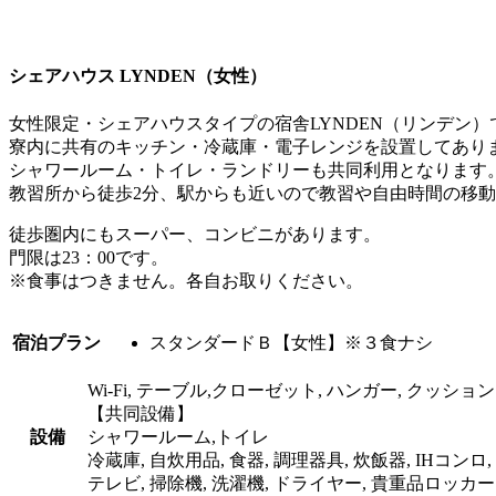
シェアハウス LYNDEN（女性）
女性限定・シェアハウスタイプの宿舎LYNDEN（リンデン）で
寮内に共有のキッチン・冷蔵庫・電子レンジを設置してあり
シャワールーム・トイレ・ランドリーも共同利用となります
教習所から徒歩2分、駅からも近いので教習や自由時間の移
徒歩圏内にもスーパー、コンビニがあります。
門限は23：00です。
※食事はつきません。各自お取りください。
宿泊プラン
スタンダードＢ【女性】※３食ナシ
Wi-Fi, テーブル,クローゼット, ハンガー, クッション
【共同設備】
設備
シャワールーム,トイレ
冷蔵庫, 自炊用品, 食器, 調理器具, 炊飯器, IHコン
テレビ, 掃除機, 洗濯機, ドライヤー, 貴重品ロッカー