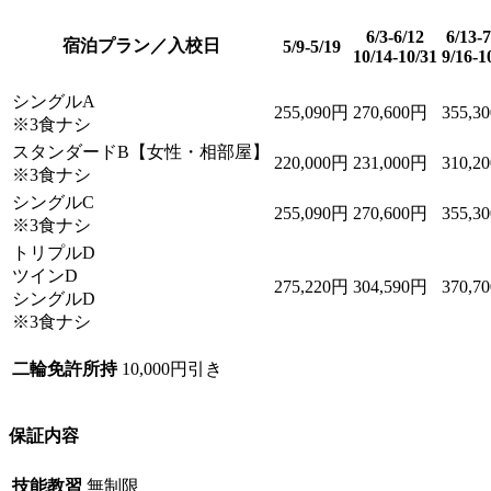
6/3-6/12
6/13-7
宿泊プラン／入校日
5/9-5/19
10/14-10/31
9/16-1
シングルA
255,090
円
270,600
円
355,30
※3食ナシ
スタンダードB【女性・相部屋】
220,000
円
231,000
円
310,20
※3食ナシ
シングルC
255,090
円
270,600
円
355,30
※3食ナシ
トリプルD
ツインD
275,220
円
304,590
円
370,70
シングルD
※3食ナシ
二輪免許所持
10,000
円引き
保証内容
技能教習
無制限